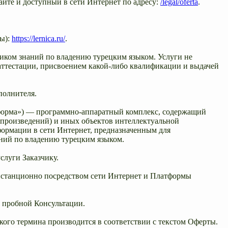
йте и доступный в сети Интернет по адресу:
/legal/oferta
.
ны):
https://lernica.ru/
.
иком знаний по владению турецким языком. Услуги не
ттестации, присвоением какой-либо квалификации и выдачей
полнителя.
орма») — программно-аппаратный комплекс, содержащий
 произведений) и иных объектов интеллектуальной
ормации в сети Интернет, предназначенным для
ний по владению турецким языком.
слуги Заказчику.
дистанционно посредством сети Интернет и Платформы
я пробной Консультации.
акого термина производится в соответствии с текстом Оферты.