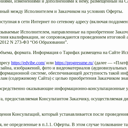
ениями, изменениями и дополнениями к нему, размещенный на Са
ченный между Исполнителем и Заказчиком на условиях Оферты.
оступная в сети Интернет по сетевому адресу (включая поддоме
азываемые Исполнителем, направленные на приобретение Заказч
ния квалификации, не сопровождаются проведением итоговой а
.2012 N 273-ФЗ “Об Образовании”.
 объема, формата. Информация о Тарифах размещена на Сайте Ис
адресу
https://edvibe.com/
или
https://progressme.ru/
(далее — «Платф
изайна, изображений, фото и видеоматериалов (аудиовизуальных
нформационной системе, обеспечивающей доступность такой инф
лам (содержимому Сайта) с целью приобретения Заказчиком зна
посредственно оказывающие информационно-консультационные у
а, предоставляемая Консультантом Заказчику, осуществляемая 
едения Консультаций, который устанавливается после проведени
, не определенные в п.1.1. Оферты. В этом случае толкование т