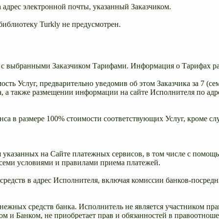
а адрес электронной почты, указанный Заказчиком.
 библиотеку Turkly не предусмотрен.
ии с выбранными Заказчиком Тарифами. Информация о Тарифах р
ость Услуг, предварительно уведомив об этом Заказчика за 7 (с
а также размещении информации на сайте Исполнителя по адресу 
нса в размере 100% стоимости соответствующих Услуг, кроме слу
я указанных на Сайте платежных сервисов, в том числе с помо
всеми условиями и правилами приема платежей.
 средств в адрес Исполнителя, включая комиссии банков-посредн
денежных средств банка. Исполнитель не является участником 
ком и Банком, не приобретает прав и обязанностей в правоотно