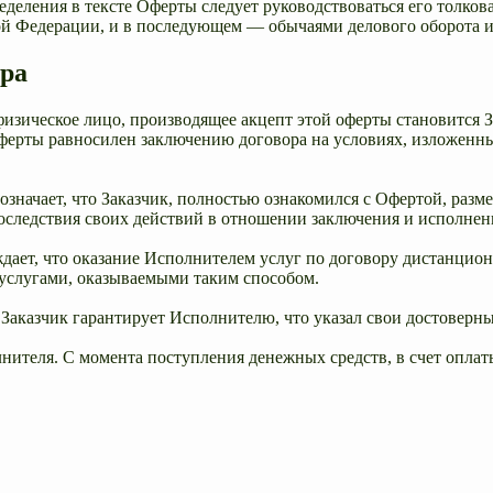
ределения в тексте Оферты следует руководствоваться его толк
ой Федерации, и в последующем — обычаями делового оборота и
ора
изическое лицо, производящее акцепт этой оферты становится За
ферты равносилен заключению договора на условиях, изложенны
означает, что Заказчик, полностью ознакомился с Офертой, разм
оследствия своих действий в отношении заключения и исполнен
рждает, что оказание Исполнителем услуг по договору дистанци
 услугами, оказываемыми таким способом.
Заказчик гарантирует Исполнителю, что указал свои достоверны
нителя. С момента поступления денежных средств, в счет оплат